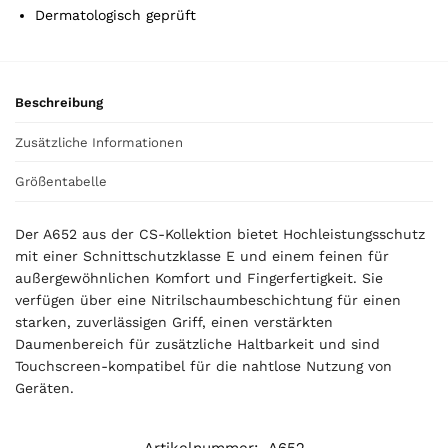
l
Dermatologisch geprüft
i
s
0
,
Beschreibung
0
0
Zusätzliche Informationen
Größentabelle
€
Der A652 aus der CS-Kollektion bietet Hochleistungsschutz
mit einer Schnittschutzklasse E und einem feinen für
außergewöhnlichen Komfort und Fingerfertigkeit. Sie
verfügen über eine Nitrilschaumbeschichtung für einen
starken, zuverlässigen Griff, einen verstärkten
Daumenbereich für zusätzliche Haltbarkeit und sind
Touchscreen-kompatibel für die nahtlose Nutzung von
Geräten.
Artikelnummer:
A652