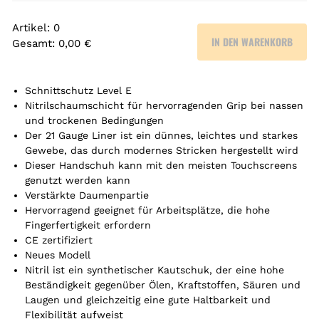
Artikel
:
0
IN DEN WARENKORB
Gesamt
:
0,00 €
0
A
r
Schnittschutz Level E
t
Nitrilschaumschicht für hervorragenden Grip bei nassen
und trockenen Bedingungen
i
Der 21 Gauge Liner ist ein dünnes, leichtes und starkes
k
Gewebe, das durch modernes Stricken hergestellt wird
e
Dieser Handschuh kann mit den meisten Touchscreens
l
genutzt werden kann
.
Verstärkte Daumenpartie
Y
Hervorragend geeignet für Arbeitsplätze, die hohe
o
Fingerfertigkeit erfordern
u
CE zertifiziert
r
Neues Modell
t
Nitril ist ein synthetischer Kautschuk, der eine hohe
o
Beständigkeit gegenüber Ölen, Kraftstoffen, Säuren und
t
Laugen und gleichzeitig eine gute Haltbarkeit und
a
Flexibilität aufweist