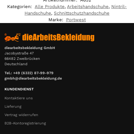
Kategorien:
Alle Produkte
,
Arbeitshandschuhe
,
Nintril-
Handschuhe
,
Schnittschutzhandschuhe
Marke:
Portwest
diearbeitsbekleidung GmbH
Jacobystraße 47
66482 Zweibrücken
Deutschland
Tel.: +49 (6332) 87-99-979
gmbh@diearbeitsbekleidung.de
KUNDENDIENST
Kontaktiere uns
Lieferung
Vertrag widerrufen
B2B-Kontoregistrierung