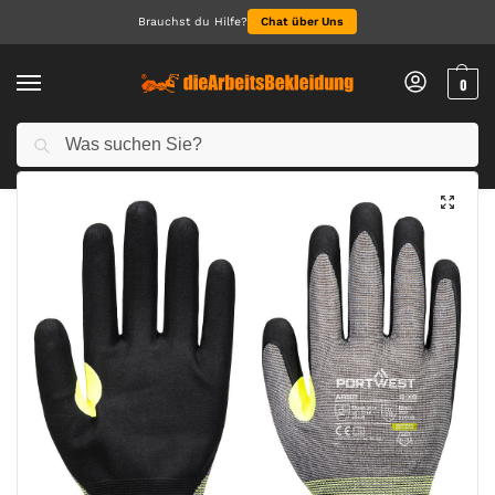
Brauchst du Hilfe?
Chat über Uns
0
Suchen
Start
Arbeitshandschuhe
Schnittschutzhandschuhe
CS E21 Nitril Schnittschutzhandschuh
/
/
/