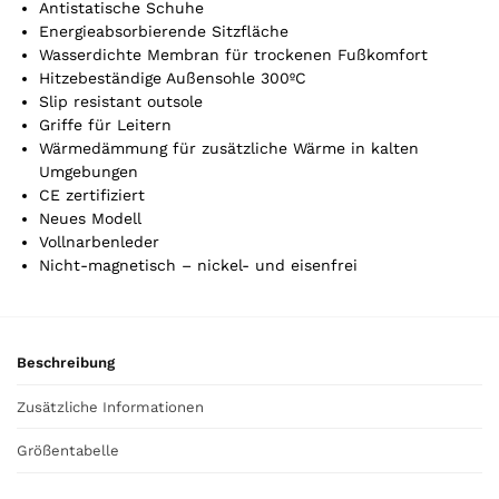
Antistatische Schuhe
l
Energieabsorbierende Sitzfläche
i
Wasserdichte Membran für trockenen Fußkomfort
s
Hitzebeständige Außensohle 300ºC
0
Slip resistant outsole
,
Griffe für Leitern
0
Wärmedämmung für zusätzliche Wärme in kalten
0
Umgebungen
CE zertifiziert
Neues Modell
€
Vollnarbenleder
Nicht-magnetisch – nickel- und eisenfrei
Beschreibung
Zusätzliche Informationen
Größentabelle