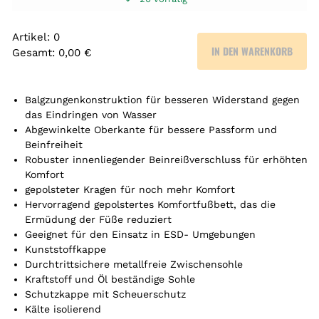
Artikel
:
0
IN DEN WARENKORB
Gesamt
:
0,00 €
0
A
r
Balgzungenkonstruktion für besseren Widerstand gegen
t
das Eindringen von Wasser
Abgewinkelte Oberkante für bessere Passform und
i
Beinfreiheit
k
Robuster innenliegender Beinreißverschluss für erhöhten
e
Komfort
l
gepolsteter Kragen für noch mehr Komfort
.
Hervorragend gepolstertes Komfortfußbett, das die
Y
Ermüdung der Füße reduziert
o
Geeignet für den Einsatz in ESD- Umgebungen
u
Kunststoffkappe
r
Durchtrittsichere metallfreie Zwischensohle
t
Kraftstoff und Öl beständige Sohle
o
Schutzkappe mit Scheuerschutz
t
Kälte isolierend
a