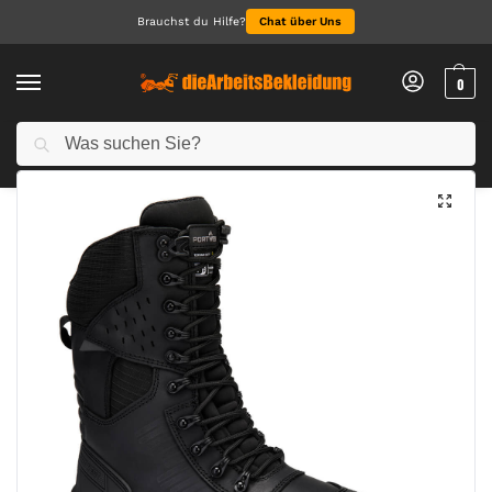
Brauchst du Hilfe?
Chat über Uns
0
Suchen
Start
Arbeitsschuhe
Sicherheitsschuhe S3
Composite Hoher Lederstiefel S3L HRO SR FO SC
/
/
/