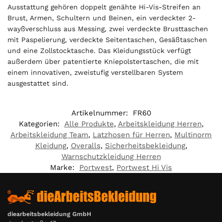
Ausstattung gehören doppelt genähte Hi-Vis-Streifen an
Brust, Armen, Schultern und Beinen, ein verdeckter 2-
wayßverschluss aus Messing, zwei verdeckte Brusttaschen
mit Paspelierung, verdeckte Seitentaschen, Gesäßtaschen
und eine Zollstocktasche. Das Kleidungsstück verfügt
außerdem über patentierte Kniepolstertaschen, die mit
einem innovativen, zweistufig verstellbaren System
ausgestattet sind.
Artikelnummer:
FR60
Kategorien:
Alle Produkte
,
Arbeitskleidung Herren
,
Arbeitskleidung Team
,
Latzhosen für Herren
,
Multinorm
Kleidung
,
Overalls
,
Sicherheitsbekleidung
,
Warnschutzkleidung Herren
Marke:
Portwest
,
Portwest Hi Vis
diearbeitsbekleidung GmbH