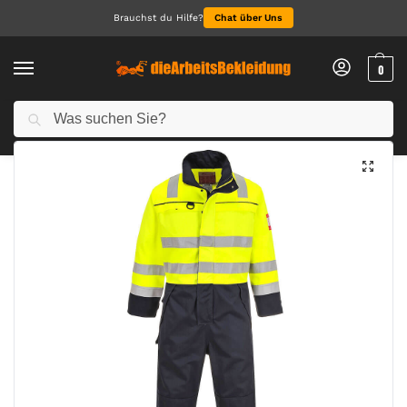
Brauchst du Hilfe?
Chat über Uns
0
Suchen
Start
Arbeitskleidung Herren
Warnschutzkleidung Herren
Bizflame Work Hi-Vis Multinorm Kontrast FR Overall
/
/
/