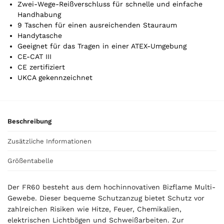
s
Zwei-Wege-Reißverschluss für schnelle und einfache
0
Handhabung
,
9 Taschen für einen ausreichenden Stauraum
0
Handytasche
0
Geeignet für das Tragen in einer ATEX-Umgebung
CE-CAT III
CE zertifiziert
€
UKCA gekennzeichnet
Beschreibung
Zusätzliche Informationen
Größentabelle
Der FR60 besteht aus dem hochinnovativen Bizflame Multi-
Gewebe. Dieser bequeme Schutzanzug bietet Schutz vor
zahlreichen Risiken wie Hitze, Feuer, Chemikalien,
elektrischen Lichtbögen und Schweißarbeiten. Zur