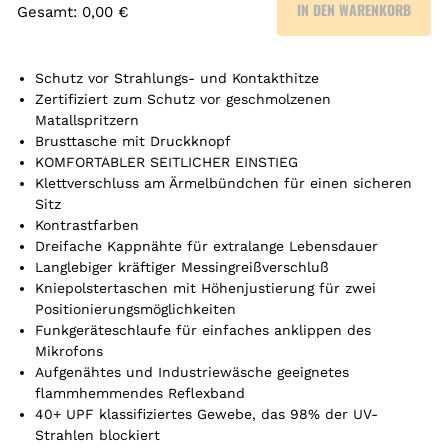
IN DEN WARENKORB
Gesamt
:
0,00 €
0
A
r
Schutz vor Strahlungs- und Kontakthitze
t
Zertifiziert zum Schutz vor geschmolzenen
Matallspritzern
i
Brusttasche mit Druckknopf
k
KOMFORTABLER SEITLICHER EINSTIEG
e
Klettverschluss am Ärmelbündchen für einen sicheren
l
Sitz
.
Kontrastfarben
Y
Dreifache Kappnähte für extralange Lebensdauer
o
Langlebiger kräftiger Messingreißverschluß
u
Kniepolstertaschen mit Höhenjustierung für zwei
r
Positionierungsmöglichkeiten
t
Funkgeräteschlaufe für einfaches anklippen des
o
Mikrofons
t
Aufgenähtes und Industriewäsche geeignetes
a
flammhemmendes Reflexband
l
40+ UPF klassifiziertes Gewebe, das 98% der UV-
i
Strahlen blockiert