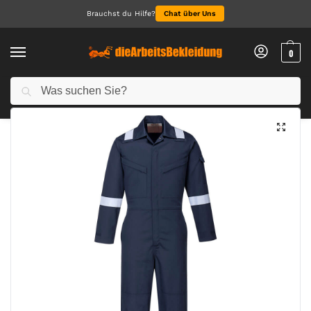
Brauchst du Hilfe?
Chat über Uns
0
Suchen
Start
Arbeitskleidung Herren
Latzhosen für Herren
Bizflame Work FR Damenoverall
/
/
/