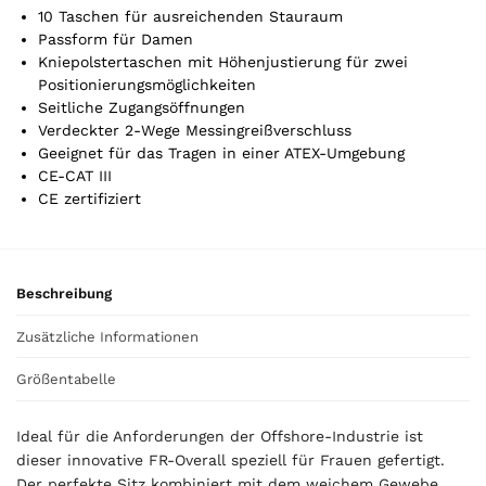
l
10 Taschen für ausreichenden Stauraum
i
Passform für Damen
s
Kniepolstertaschen mit Höhenjustierung für zwei
0
Positionierungsmöglichkeiten
,
Seitliche Zugangsöffnungen
0
Verdeckter 2-Wege Messingreißverschluss
0
Geeignet für das Tragen in einer ATEX-Umgebung
CE-CAT III
CE zertifiziert
€
Beschreibung
Zusätzliche Informationen
Größentabelle
Ideal für die Anforderungen der Offshore-Industrie ist
dieser innovative FR-Overall speziell für Frauen gefertigt.
Der perfekte Sitz kombiniert mit dem weichem Gewebe