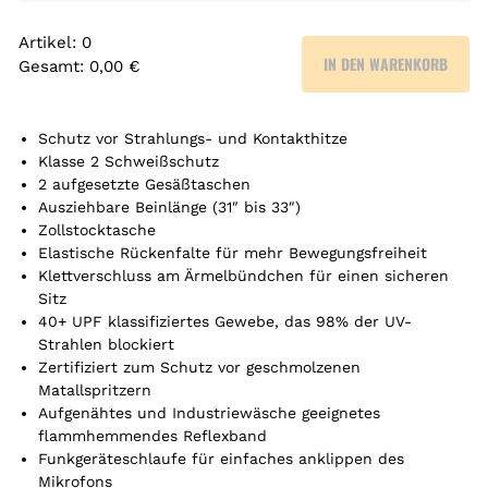
Artikel
:
0
IN DEN WARENKORB
Gesamt
:
0,00 €
0
A
r
Schutz vor Strahlungs- und Kontakthitze
t
Klasse 2 Schweißschutz
2 aufgesetzte Gesäßtaschen
i
Ausziehbare Beinlänge (31″ bis 33″)
k
Zollstocktasche
e
Elastische Rückenfalte für mehr Bewegungsfreiheit
l
Klettverschluss am Ärmelbündchen für einen sicheren
.
Sitz
Y
40+ UPF klassifiziertes Gewebe, das 98% der UV-
o
Strahlen blockiert
u
Zertifiziert zum Schutz vor geschmolzenen
r
Matallspritzern
t
Aufgenähtes und Industriewäsche geeignetes
o
flammhemmendes Reflexband
t
Funkgeräteschlaufe für einfaches anklippen des
a
Mikrofons