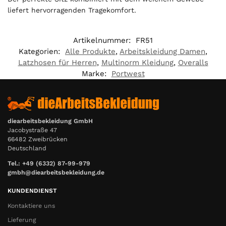
liefert hervorragenden Tragekomfort.
Artikelnummer:
FR51
Kategorien:
Alle Produkte
,
Arbeitskleidung Damen
,
Latzhosen für Herren
,
Multinorm Kleidung
,
Overalls
Marke:
Portwest
diearbeitsbekleidung GmbH
Jacobystraße 47
66482 Zweibrücken
Deutschland
Tel.: +49 (6332) 87-99-979
gmbh@diearbeitsbekleidung.de
KUNDENDIENST
Kontaktiere uns
Lieferung