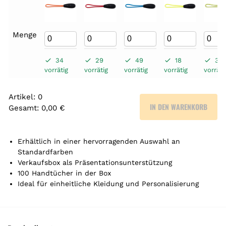
Menge
34
29
49
18
35
vorrätig
vorrätig
vorrätig
vorrätig
vorräti
Artikel
:
0
IN DEN WARENKORB
Gesamt
:
0,00 €
0
A
r
Erhältlich in einer hervorragenden Auswahl an
t
Standardfarben
Verkaufsbox als Präsentationsunterstützung
i
100 Handtücher in der Box
k
Ideal für einheitliche Kleidung und Personalisierung
e
l
.
Y