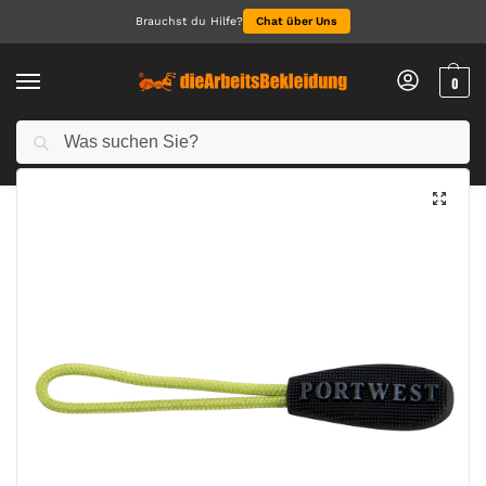
Brauchst du Hilfe?
Chat über Uns
0
Suchen
Start
Alle Jacken
Jacken
Auswechselbare Reißverschluss-Zieher
/
/
/