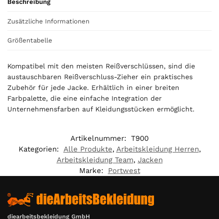
Beschreibung
o
u
Zusätzliche Informationen
r
t
Größentabelle
o
t
Kompatibel mit den meisten Reißverschlüssen, sind die
a
austauschbaren Reißverschluss-Zieher ein praktisches
l
Zubehör für jede Jacke. Erhältlich in einer breiten
i
Farbpalette, die eine einfache Integration der
s
Unternehmensfarben auf Kleidungsstücken ermöglicht.
0
,
0
Artikelnummer:
T900
0
Kategorien:
Alle Produkte
,
Arbeitskleidung Herren
,
Arbeitskleidung Team
,
Jacken
€
Marke:
Portwest
diearbeitsbekleidung GmbH