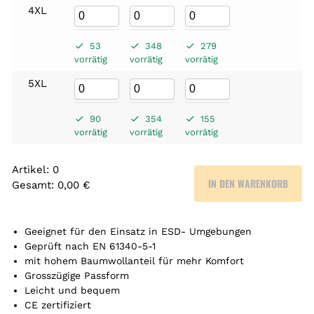
4XL
53
348
279
vorrätig
vorrätig
vorrätig
5XL
90
354
155
vorrätig
vorrätig
vorrätig
Artikel
:
0
IN DEN WARENKORB
Gesamt
:
0,00 €
0
A
r
Geeignet für den Einsatz in ESD- Umgebungen
t
Geprüft nach EN 61340-5-1
mit hohem Baumwollanteil für mehr Komfort
i
Grosszügige Passform
k
Leicht und bequem
e
CE zertifiziert
l