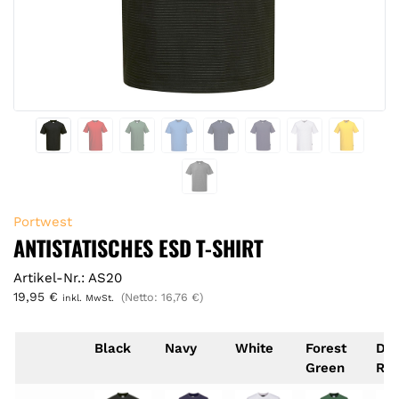
Portwest
ANTISTATISCHES ESD T-SHIRT
Artikel-Nr.: AS20
19,95
€
(Netto:
16,76
€
)
inkl. MwSt.
Black
Navy
White
Forest
De
Green
Re