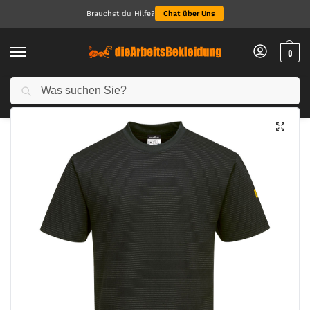
Brauchst du Hilfe?
Chat über Uns
0
Suchen
Start
Arbeitskleidung Herren
T-Shirts für Herren
ANTISTATISCHES ESD T-Shirt
/
/
/