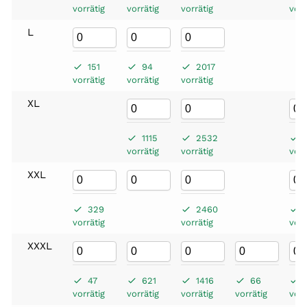
vorrätig
vorrätig
vorrätig
vorr
L
151
94
2017
vorrätig
vorrätig
vorrätig
XL
1115
2532
vorrätig
vorrätig
vorr
XXL
329
2460
vorrätig
vorrätig
vorr
XXXL
47
621
1416
66
vorrätig
vorrätig
vorrätig
vorrätig
vorr