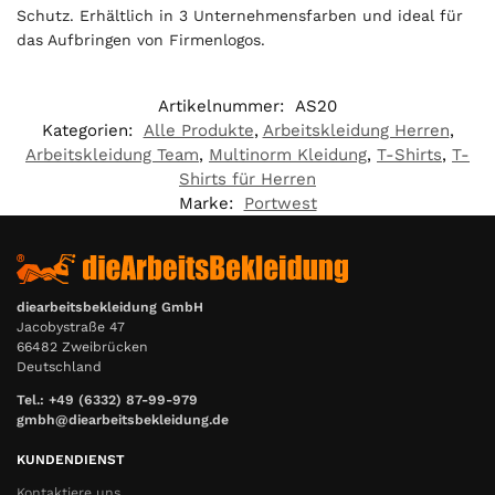
Schutz. Erhältlich in 3 Unternehmensfarben und ideal für
das Aufbringen von Firmenlogos.
Artikelnummer:
AS20
Kategorien:
Alle Produkte
,
Arbeitskleidung Herren
,
Arbeitskleidung Team
,
Multinorm Kleidung
,
T-Shirts
,
T-
Shirts für Herren
Marke:
Portwest
diearbeitsbekleidung GmbH
Jacobystraße 47
66482 Zweibrücken
Deutschland
Tel.: +49 (6332) 87-99-979
gmbh@diearbeitsbekleidung.de
KUNDENDIENST
Kontaktiere uns