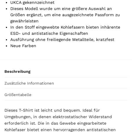
UKCA gekennzeichnet
.
Dieses Modell wurde um eine größere Auswahl an
Y
Größen ergänzt, um eine ausgezeichnete Passform zu
o
gewährleisten
u
In den Stoff eingewebte Kohlefasern bieten inhärente
r
ESD- und antistatische Eigenschaften
t
Ausführung ohne freiliegende Metallteile, kratzfest
o
Neue Farben
t
a
l
i
Beschreibung
s
0
Zusätzliche Informationen
,
0
Größentabelle
0
Dieses T-Shirt ist leicht und bequem. Ideal für
€
Umgebungen, in denen elektrostatischer Widerstand
erforderlich ist. Die in das Gewebe eingearbeitete
Kohlefaser bietet einen hervorragenden antistatischen