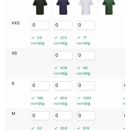
XXS
29
233
71
vorrätig
vorrätig
vorrätig
XS
408
66
vorrätig
vorrätig
S
196
856
1284
vorrätig
vorrätig
vorrätig
vorr
M
30
259
974