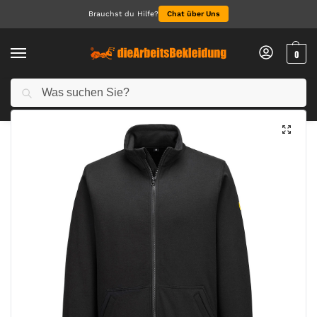
Brauchst du Hilfe?
Chat über Uns
0
Suchen
Start
Alle Produkte
Antistatisches ESD-Sweatshirt mit Reißverschluss
/
/