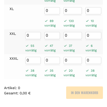
vorrätig
vorrätig
XL
89
130
10
vorrätig
vorrätig
vorrätig
XXL
55
47
37
6
vorrätig
vorrätig
vorrätig
vorrätig
XXXL
38
35
20
38
vorrätig
vorrätig
vorrätig
vorrätig
Artikel
:
0
IN DEN WARENKORB
Gesamt
:
0,00 €
0
A