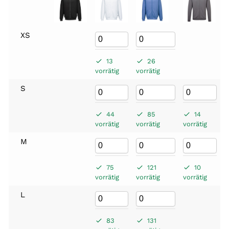
XS
13
26
vorrätig
vorrätig
S
44
85
14
vorrätig
vorrätig
vorrätig
M
75
121
10
vorrätig
vorrätig
vorrätig
L
83
131