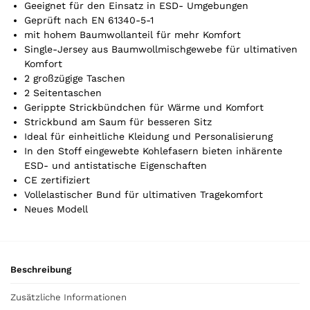
r
Geeignet für den Einsatz in ESD- Umgebungen
t
Geprüft nach EN 61340-5-1
mit hohem Baumwollanteil für mehr Komfort
i
Single-Jersey aus Baumwollmischgewebe für ultimativen
k
Komfort
e
2 großzügige Taschen
l
2 Seitentaschen
.
Gerippte Strickbündchen für Wärme und Komfort
Y
Strickbund am Saum für besseren Sitz
o
Ideal für einheitliche Kleidung und Personalisierung
u
In den Stoff eingewebte Kohlefasern bieten inhärente
r
ESD- und antistatische Eigenschaften
t
CE zertifiziert
o
Vollelastischer Bund für ultimativen Tragekomfort
t
Neues Modell
a
l
i
s
Beschreibung
0
,
Zusätzliche Informationen
0