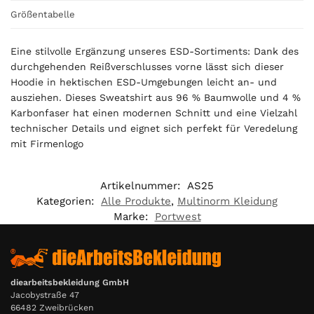
0
Größentabelle
€
Eine stilvolle Ergänzung unseres ESD-Sortiments: Dank des
durchgehenden Reißverschlusses vorne lässt sich dieser
Hoodie in hektischen ESD-Umgebungen leicht an- und
ausziehen. Dieses Sweatshirt aus 96 % Baumwolle und 4 %
Karbonfaser hat einen modernen Schnitt und eine Vielzahl
technischer Details und eignet sich perfekt für Veredelung
mit Firmenlogo
Artikelnummer:
AS25
Kategorien:
Alle Produkte
,
Multinorm Kleidung
Marke:
Portwest
diearbeitsbekleidung GmbH
Jacobystraße 47
66482 Zweibrücken