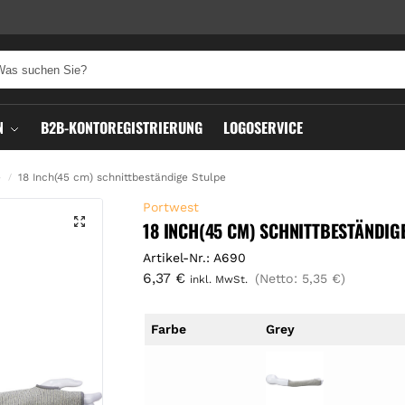
N
B2B-KONTOREGISTRIERUNG
LOGOSERVICE
e
18 Inch(45 cm) schnittbeständige Stulpe
/
Portwest
18 INCH(45 CM) SCHNITTBESTÄNDIG
Artikel-Nr.: A690
6,37
€
(Netto:
5,35
€
)
inkl. MwSt.
Farbe
Grey