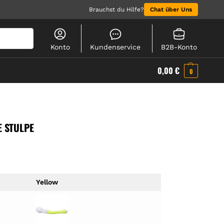
Brauchst du Hilfe?
Chat über Uns
Suchen
Konto
Kundenservice
B2B-Konto
0,00
€
0
E STULPE
Yellow