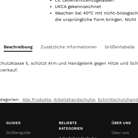
CE Lebensmittel-zugelassen
o
UKCA gekennzeichnet
t
Waschen bei 40°C mit nicht-biologis
a
die ursprüngliche Form bringen. Nicht
l
i
s
0
Beschreibung
Zusätzliche Informationen
Größentabelle
,
0
schutzklasse 5, schützt Arm und Handgelenk gegen Hitze und Sch
0
verkauf.
€
ategorien:
Alle Produkte
,
Arbeitshandschuhe
,
Schnittschutzhan
GUIDES
BELIEBTE
ÜBER UNS
KATEGORIEN
Größenguide
Über uns