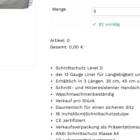
Menge
82 vorrätig
Artikel
:
0
Gesamt
:
0,00 €
0
A
r
Schnittschutz Level D
t
der 13 Gauge Liner für Langlebigkeit u
i
Erhältlich in 3 Längen. 35 cm, 45 cm 
k
Schnitt- und Hitzeresistenter Handsc
e
Waschmaschinenbeständig
l
Verkauf pro Stück
.
Daumenloch für einen sicheren Sitz
Y
18 inch(45cm)Schnittschutzstulpe
o
CE zertifiziert
u
Verkaufsverpackung als Präsentations
r
ANSI Schnittschutz Klasse A4
t