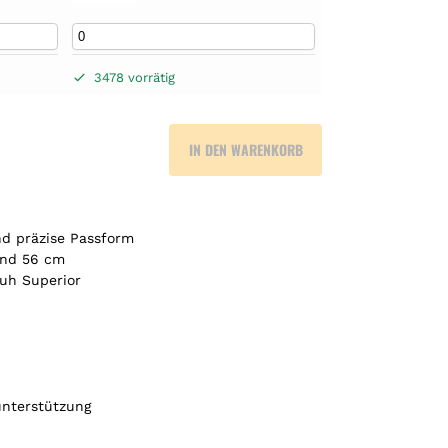
3478 vorrätig
IN DEN WARENKORB
nd präzise Passform
und 56 cm
huh Superior
unterstützung