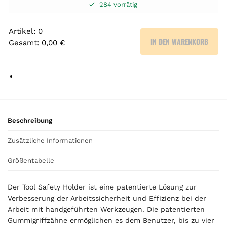
284 vorrätig
Artikel
:
0
IN DEN WARENKORB
Gesamt
:
0,00 €
0
A
r
t
i
k
e
Beschreibung
l
Zusätzliche Informationen
.
Y
Größentabelle
o
u
r
Der Tool Safety Holder ist eine patentierte Lösung zur
t
Verbesserung der Arbeitssicherheit und Effizienz bei der
o
Arbeit mit handgeführten Werkzeugen. Die patentierten
t
Gummigriffzähne ermöglichen es dem Benutzer, bis zu vier