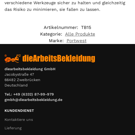
a
verschiedene Werkzeuge sicher zu halten und gleichzeitig
l
das Risiko zu minimieren, sie fallen zu lassen.
i
s
Artikelnummer:
TB15
0
Kategorie:
Alle Produkte
,
Marke:
Portwest
0
0
€
diearbeitsbekleidung GmbH
Jacobystraße 47
66482 Zweibrücken
Deutschland
Tel.: +49 (6332) 87-99-979
gmbh@diearbeitsbekleidung.de
KUNDENDIENST
Kontaktiere uns
Lieferung