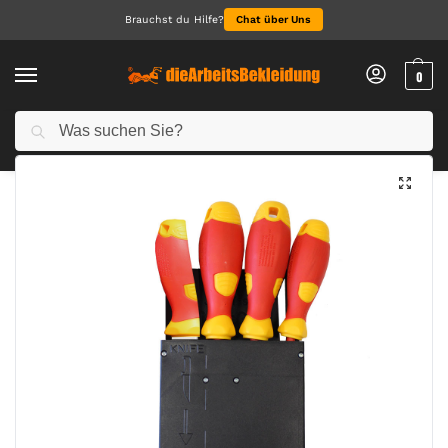
Brauchst du Hilfe?
Chat über Uns
0
Suchen
Start
Alle Produkte
Sicherheits – Werkzeughalter
/
/