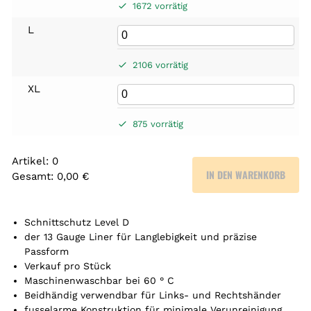
1672 vorrätig
L
2106 vorrätig
XL
875 vorrätig
Artikel
:
0
IN DEN WARENKORB
Gesamt
:
0,00 €
0
A
r
Schnittschutz Level D
t
der 13 Gauge Liner für Langlebigkeit und präzise
Passform
i
Verkauf pro Stück
k
Maschinenwaschbar bei 60 ° C
e
Beidhändig verwendbar für Links- und Rechtshänder
l
fusselarme Konstruktion für minimale Verunreinigung