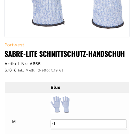
Portwest
SABRE-LITE SCHNITTSCHUTZ-HANDSCHUH
Artikel-Nr.: A655
6,18
€
(Netto:
5,19
€
)
inkl. MwSt.
Blue
M