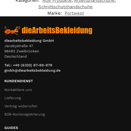
Kategorien:
Alle Produkte
,
Arbeitshandschuhe
,
Schnittschutzhandschuhe
Marke:
Portwest
diearbeitsbekleidung GmbH
Jacobystraße 47
66482 Zweibrücken
Deutschland
Tel.: +49 (6332) 87-99-979
gmbh@diearbeitsbekleidung.de
KUNDENDIENST
Kontaktiere uns
Lieferung
Vertrag widerrufen
B2B-Kontoregistrierung
GUIDES