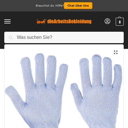
Brauchst du Hilfe?
Chat über Uns
0
Suchen
Start
Arbeitshandschuhe
Schnittschutzhandschuhe
Sabre-Lite Schnittschutz-Handschuh
/
/
/