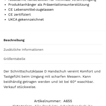
.
Produktanhänger als Präsentationsunterstützung
Y
CE Lebensmittel-zugelassen
o
CE zertifiziert
u
UKCA gekennzeichnet
r
t
o
t
Beschreibung
a
l
Zusätzliche Informationen
i
s
Größentabelle
0
,
Der Schnittschutzklasse D Handschuh vereint Komfort und
0
Tastgefühl beim Umgang mit scharfen Messern. Kann
0
beidhändig getragen werden und ist bei 60° waschbar.
Verkauf stückweise.
€
Artikelnummer:
A655