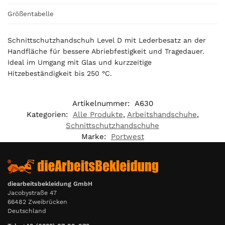
s
0
Größentabelle
,
0
Schnittschutzhandschuh Level D mit Lederbesatz an der
0
Handfläche für bessere Abriebfestigkeit und Tragedauer.
Ideal im Umgang mit Glas und kurzzeitige
€
Hitzebeständigkeit bis 250 °C.
Artikelnummer:
A630
Kategorien:
Alle Produkte
,
Arbeitshandschuhe
,
Schnittschutzhandschuhe
Marke:
Portwest
diearbeitsbekleidung GmbH
Jacobystraße 47
66482 Zweibrücken
Deutschland