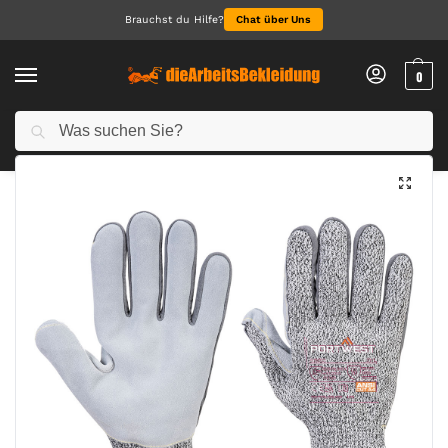
Brauchst du Hilfe?
Chat über Uns
0
Suchen
Start
Arbeitshandschuhe
Schnittschutzhandschuhe
Razor – Lite Schnittschutz-Handschuh
/
/
/