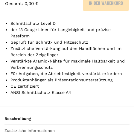
IN DEN WARENKORB
Gesamt
:
0,00 €
0
A
r
Schnittschutz Level D
t
der 13 Gauge Liner für Langlebigkeit und präzise
Passform
i
Geprüft für Schnitt- und Hitzeschutz
k
Zusätzliche Verstärkung auf den Handflächen und im
e
Bereich der Zeigefinger
l
Verstärkte Aramid-Nähte für maximale Haltbarkeit und
.
Verbrennungsschutz
Y
Für Aufgaben, die Abriebfestigkeit verstärkt erfordern
o
Produktanhänger als Präsentationsunterstützung
u
CE zertifiziert
r
ANSI Schnittschutz Klasse A4
t
o
t
a
Beschreibung
l
i
Zusätzliche Informationen