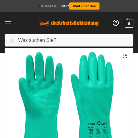
Brauchst du Hilfe?
Chat über Uns
0
Suchen
Start
Arbeitshandschuhe
Nintril-Handschuhe
Nitrosafe Chemikalienschutz-Handschuh
/
/
/