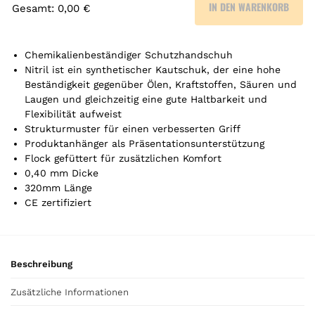
IN DEN WARENKORB
Gesamt
:
0,00 €
0
A
r
Chemikalienbeständiger Schutzhandschuh
t
Nitril ist ein synthetischer Kautschuk, der eine hohe
Beständigkeit gegenüber Ölen, Kraftstoffen, Säuren und
i
Laugen und gleichzeitig eine gute Haltbarkeit und
k
Flexibilität aufweist
e
Strukturmuster für einen verbesserten Griff
l
Produktanhänger als Präsentationsunterstützung
.
Flock gefüttert für zusätzlichen Komfort
Y
0,40 mm Dicke
o
320mm Länge
u
CE zertifiziert
r
t
o
t
Beschreibung
a
l
Zusätzliche Informationen
i