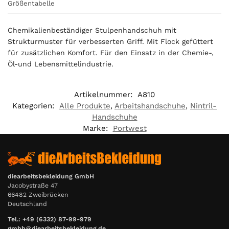
s
Größentabelle
0
,
Chemikalienbeständiger Stulpenhandschuh mit
0
Strukturmuster für verbesserten Griff. Mit Flock gefüttert
0
für zusätzlichen Komfort. Für den Einsatz in der Chemie-,
Öl-und Lebensmittelindustrie.
€
Artikelnummer:
A810
Kategorien:
Alle Produkte
,
Arbeitshandschuhe
,
Nintril-
Handschuhe
Marke:
Portwest
diearbeitsbekleidung GmbH
Jacobystraße 47
66482 Zweibrücken
Deutschland
Tel.: +49 (6332) 87-99-979
gmbh@diearbeitsbekleidung.de