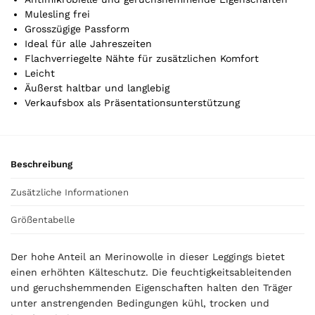
i
Mulesling frei
k
Grosszügige Passform
e
Ideal für alle Jahreszeiten
l
Flachverriegelte Nähte für zusätzlichen Komfort
.
Leicht
Y
Äußerst haltbar und langlebig
o
Verkaufsbox als Präsentationsunterstützung
u
r
t
o
Beschreibung
t
a
Zusätzliche Informationen
l
i
Größentabelle
s
0
Der hohe Anteil an Merinowolle in dieser Leggings bietet
,
einen erhöhten Kälteschutz. Die feuchtigkeitsableitenden
0
und geruchshemmenden Eigenschaften halten den Träger
0
unter anstrengenden Bedingungen kühl, trocken und