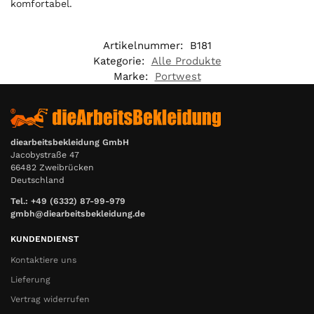
komfortabel.
€
Artikelnummer:
B181
Kategorie:
Alle Produkte
Marke:
Portwest
diearbeitsbekleidung GmbH
Jacobystraße 47
66482 Zweibrücken
Deutschland
Tel.: +49 (6332) 87-99-979
gmbh@diearbeitsbekleidung.de
KUNDENDIENST
Kontaktiere uns
Lieferung
Vertrag widerrufen