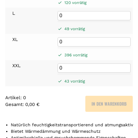
120 vorrätig
L
49 vorrätig
XL
396 vorrätig
XXL
43 vorrätig
Artikel
:
0
IN DEN WARENKORB
Gesamt
:
0,00 €
0
A
r
Natürlich feuchtigkeitstransportierend und atmungsaktiv
t
Bietet Wärmedämmung und Wärmeschutz
Antimikrobielle und geruchshemmende Eigenschaften