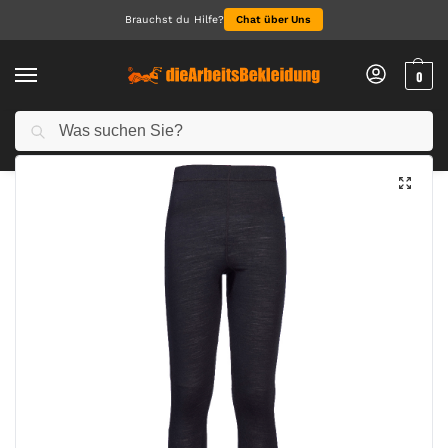
Brauchst du Hilfe?
Chat über Uns
0
Suchen
Start
Alle Produkte
Legging aus Merinowolle
/
/