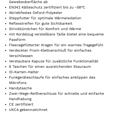
Gewebeoberfläche ab
i
EN342 Kälteschutz zertifiziert bis zu -58°C
k
Abriebfestes Oxford-Polyester
e
Steppfutter für optimale Wärmeisolation
l
Reflexstreifen für gute Sichtbarkeit
.
Strickbündchen für Komfort und Wärme
Y
mit Kordelzug verstellbare Taille bietet eine bequeme
o
Passform
u
Fleecegefütterter Kragen für ein warmes Tragegefühl
r
Verdeckter Front-Klettverschluß für einfaches
t
Verschliessen
o
Verstaubare Kapuze für zusätzliche Funktionalität
t
6 Taschen für einen ausreichenden Stauraum
a
ID-Karten-Halter
l
Funkgeräteschlaufe für einfaches anklippen des
i
Mikrofons
s
Handytasche
0
Zwei-Wege-Reißverschluss für schnelle und einfache
,
Handhabung
0
CE zertifiziert
0
UKCA gekennzeichnet