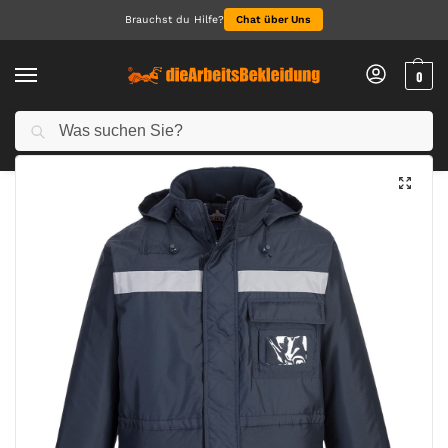
Brauchst du Hilfe?
Chat über Uns
0
Suchen
Start
Alle Jacken
Jacken
Kühlhausjacke
/
/
/