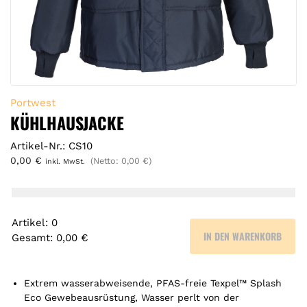
Portwest
KÜHLHAUSJACKE
Artikel-Nr.: CS10
0,00
€
(Netto:
0,00
€
)
inkl. MwSt.
Artikel
:
0
IN DEN WARENKORB
Gesamt
:
0,00 €
0
A
r
Extrem wasserabweisende, PFAS-freie Texpel™ Splash
t
Eco Gewebeausrüstung, Wasser perlt von der