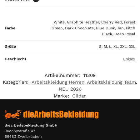
o
t
a
White, Graphite Heather, Cherry Red, Forest
l
Farbe
Green, Dark Chocolate, Blue Dusk, Tan, Pitch
i
Black, Deep Royal
s
0
Größe
S, M, L, XL, 2XL, 3XL
,
0
Geschlecht
Unisex
0
Artikelnummer:
11309
€
Kategorien:
Arbeitskleidung Herren
,
Arbeitskleidung Team
,
NEU 2026
Marke:
Gildan
diearbeitsbekleidung GmbH
Jacobystraße 47
66482 Zweibrücken