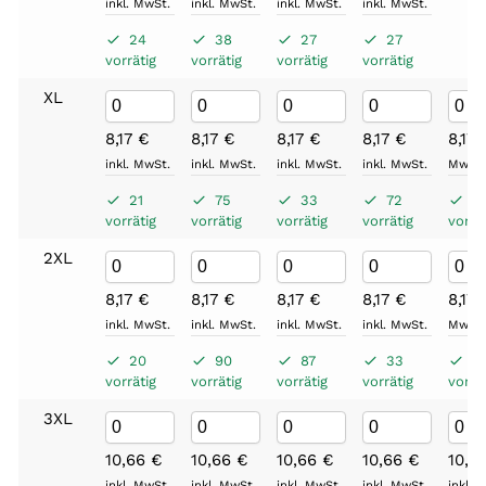
inkl. MwSt.
inkl. MwSt.
inkl. MwSt.
inkl. MwSt.
24
38
27
27
vorrätig
vorrätig
vorrätig
vorrätig
XL
8,17
€
8,17
€
8,17
€
8,17
€
8,17
inkl. MwSt.
inkl. MwSt.
inkl. MwSt.
inkl. MwSt.
MwSt.
21
75
33
72
8
vorrätig
vorrätig
vorrätig
vorrätig
vorrät
2XL
8,17
€
8,17
€
8,17
€
8,17
€
8,17
inkl. MwSt.
inkl. MwSt.
inkl. MwSt.
inkl. MwSt.
MwSt.
20
90
87
33
3
vorrätig
vorrätig
vorrätig
vorrätig
vorrät
3XL
10,66
€
10,66
€
10,66
€
10,66
€
10,6
inkl. MwSt.
inkl. MwSt.
inkl. MwSt.
inkl. MwSt.
inkl. 