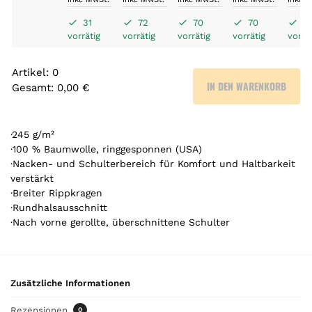
31
72
70
70
3
vorrätig
vorrätig
vorrätig
vorrätig
vorrät
Artikel
:
0
IN DEN WARENKORB
Gesamt
:
0,00 €
0
A
r
·245 g/m²
t
·100 % Baumwolle, ringgesponnen (USA)
·Nacken- und Schulterbereich für Komfort und Haltbarkeit
i
verstärkt
k
·Breiter Rippkragen
e
·Rundhalsausschnitt
l
·Nach vorne gerollte, überschnittene Schulter
.
Y
o
u
Zusätzliche Informationen
r
t
Rezensionen
0