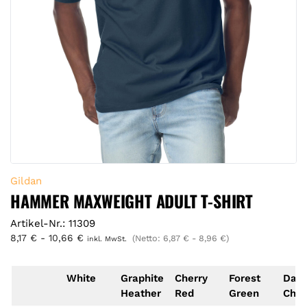
Gildan
HAMMER MAXWEIGHT ADULT T-SHIRT
Artikel-Nr.: 11309
8,17
€
-
10,66
€
(Netto:
6,87
€
-
8,96
€
)
inkl. MwSt.
White
Graphite
Cherry
Forest
Dark
Heather
Red
Green
Choc