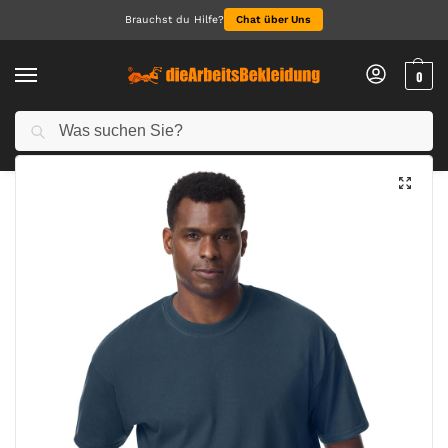
Brauchst du Hilfe?
Chat über Uns
0
Suchen
Start
NEU 2026
Hammer Maxweight Adult T-Shirt
/
/