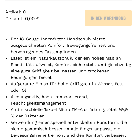
Artikel
:
0
IN DEN WARENKORB
Gesamt
:
0,00 €
0
A
r
Der 18-Gauge-Innenfutter-Handschuh bietet
t
ausgezeichneten Komfort, Bewegungsfreiheit und
hervorragendes Tastempfinden
i
Latex ist ein Naturkautschuk, der ein hohes Maß an
k
Elastizität aufweist, Komfort sicherstellt und gleichzeitig
e
eine gute Griffigkeit bei nassen und trockenen
l
Bedingungen bietet
.
Aufgeraute Finish für hohe Griffigkeit in Wasser, Fett
Y
oder Öl
o
Atmungsaktiv, hoch transportierend,
u
Feuchtigkeitsmanagement
r
Antimikrobielle Texpel Micro TM-Ausrüstung, tötet 99,9
t
% der Bakterien
o
Verwendung einer speziell entwickelten Handform, die
t
sich ergonomisch besser an alle Finger anpasst, die
a
Bewegungsfreiheit erhöht und den Komfort verbessert