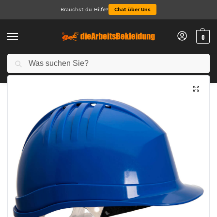
Brauchst du Hilfe?
Chat über Uns
0
Suchen
Start
Accessoires
Schutzhelm
Expertline Schutzhelm („Rutschratsche“)
/
/
/