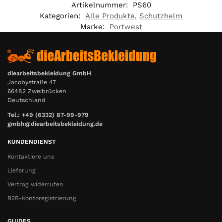
Artikelnummer:
PS60
Kategorien:
Alle Produkte
,
Schutzhelm
Marke:
Portwest
diearbeitsbekleidung GmbH
Jacobystraße 47
66482 Zweibrücken
Deutschland
Tel.: +49 (6332) 87-99-979
gmbh@diearbeitsbekleidung.de
KUNDENDIENST
Kontaktiere uns
Lieferung
Vertrag widerrufen
B2B-Kontoregistrierung
GUIDES