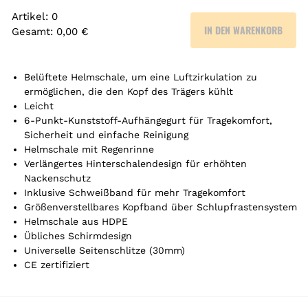
Artikel
:
0
IN DEN WARENKORB
Gesamt
:
0,00 €
0
A
r
Belüftete Helmschale, um eine Luftzirkulation zu
t
ermöglichen, die den Kopf des Trägers kühlt
Leicht
i
6-Punkt-Kunststoff-Aufhängegurt für Tragekomfort,
k
Sicherheit und einfache Reinigung
e
Helmschale mit Regenrinne
l
Verlängertes Hinterschalendesign für erhöhten
.
Nackenschutz
Y
Inklusive Schweißband für mehr Tragekomfort
o
Größenverstellbares Kopfband über Schlupfrastensystem
u
Helmschale aus HDPE
r
Übliches Schirmdesign
t
Universelle Seitenschlitze (30mm)
o
CE zertifiziert
t
a
l