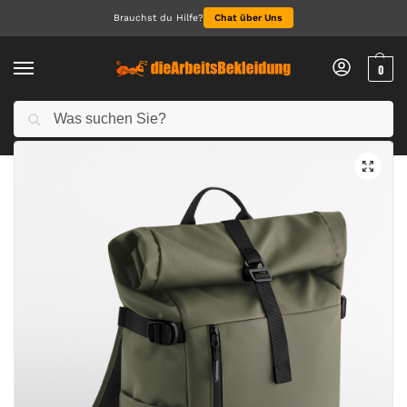
Brauchst du Hilfe?
Chat über Uns
0
Suchen
Start
NEU 2026
Everyday Carry 25 Litre Roll-Top Backpack
/
/