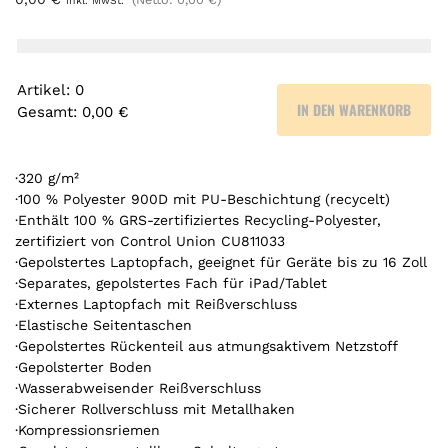
inkl. MwSt.
Artikel
:
0
IN DEN WARENKORB
Gesamt
:
0,00 €
0
A
r
·320 g/m²
t
·100 % Polyester 900D mit PU-Beschichtung (recycelt)
·Enthält 100 % GRS-zertifiziertes Recycling-Polyester,
i
zertifiziert von Control Union CU811033
k
·Gepolstertes Laptopfach, geeignet für Geräte bis zu 16 Zoll
e
·Separates, gepolstertes Fach für iPad/Tablet
l
·Externes Laptopfach mit Reißverschluss
.
·Elastische Seitentaschen
Y
·Gepolstertes Rückenteil aus atmungsaktivem Netzstoff
o
·Gepolsterter Boden
u
·Wasserabweisender Reißverschluss
r
·Sicherer Rollverschluss mit Metallhaken
t
·Kompressionsriemen
o