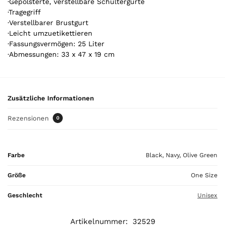
·Gepolsterte, verstellbare Schultergurte
t
·Tragegriff
a
·Verstellbarer Brustgurt
l
·Leicht umzuetikettieren
i
·Fassungsvermögen: 25 Liter
s
·Abmessungen: 33 x 47 x 19 cm
0
,
0
0
Zusätzliche Informationen
€
Rezensionen
0
Farbe
Black, Navy, Olive Green
Größe
One Size
Geschlecht
Unisex
Artikelnummer:
32529