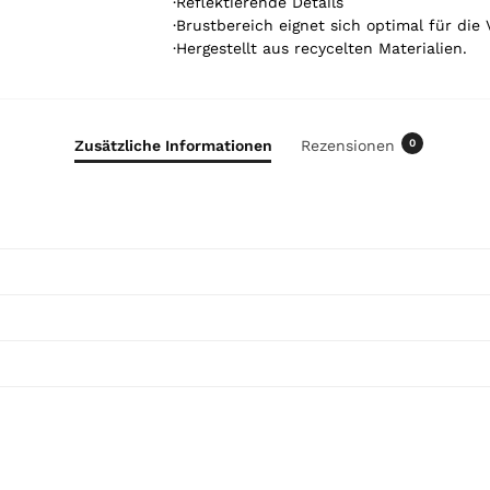
·Reflektierende Details
r
·Brustbereich eignet sich optimal für die
t
·Hergestellt aus recycelten Materialien.
o
t
a
l
Zusätzliche Informationen
Rezensionen
0
i
s
0
,
0
0
€