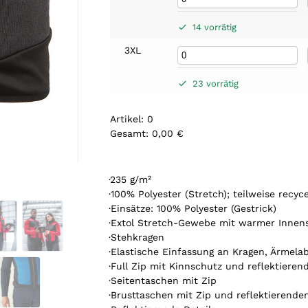
14 vorrätig
3XL
23 vorrätig
Artikel
:
0
Gesamt
:
0,00 €
0
A
r
·235 g/m²
t
·100% Polyester (Stretch); teilweise recyce
i
·Einsätze: 100% Polyester (Gestrick)
k
·Extol Stretch-Gewebe mit warmer Innens
e
·Stehkragen
l
·Elastische Einfassung an Kragen, Ärmel
.
·Full Zip mit Kinnschutz und reflektiere
Y
·Seitentaschen mit Zip
o
·Brusttaschen mit Zip und reflektierende
u