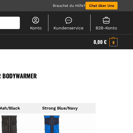
Brauchst du Hilfe?
Chat über Uns
Suchen
Konto
Kundenservice
B2B-Konto
0,00
€
0
ER BODYWARMER
Ash/Black
Strong Blue/Navy