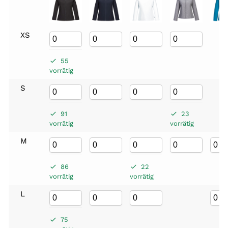
XS
55
vorrätig
S
91
23
vorrätig
vorrätig
M
86
22
vorrätig
vorrätig
L
75