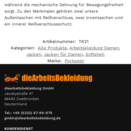
während die mechanische Dehnung für Bewegungsfreiheit
sorgt. Zu den Merkmalen gehören zwei untere
Außentaschen mit Reißverschluss, zwei Innentaschen und
ein innerer Reißverschlussschutz.
Artikelnummer:
TK21
Kategorien:
Alle Produkte
,
Arbeitskleidung Damen
,
Jacken
,
Jacken für Damen
,
Softshell
Marke:
Portwest
diearbeitsbekleidung GmbH
Jacobystraße 47
66482 Zweibrücken
Deutschland
Tel.: +49 (6332) 87-99-979
gmbh@diearbeitsbekleidung.de
KUNDENDIENST