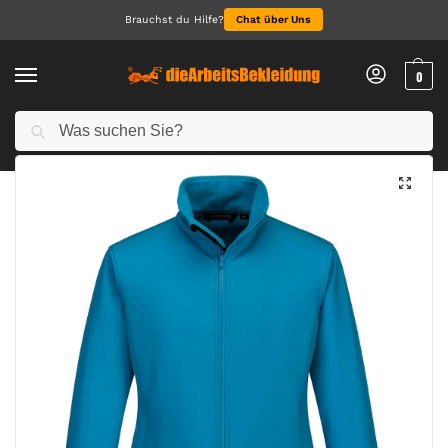
Brauchst du Hilfe?
Chat über Uns
0
Suchen
Start
Arbeitskleidung Damen
Jacken für Damen
Damen Print und Promo Softshelljacke (2L)
/
/
/