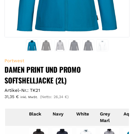
Portwest
DAMEN PRINT UND PROMO
SOFTSHELLJACKE (2L)
Artikel-Nr.: TK21
31,35
€
(Netto:
26,34
€
)
inkl. MwSt.
Black
Navy
White
Grey
Aqu
Marl