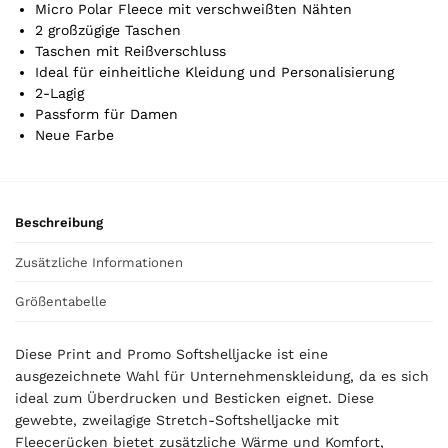
Micro Polar Fleece mit verschweißten Nähten
l
2 großzügige Taschen
.
Taschen mit Reißverschluss
Y
Ideal für einheitliche Kleidung und Personalisierung
o
2-Lagig
u
Passform für Damen
r
Neue Farbe
t
o
t
a
Beschreibung
l
i
Zusätzliche Informationen
s
0
Größentabelle
,
0
Diese Print and Promo Softshelljacke ist eine
0
ausgezeichnete Wahl für Unternehmenskleidung, da es sich
ideal zum Überdrucken und Besticken eignet. Diese
€
gewebte, zweilagige Stretch-Softshelljacke mit
Fleecerücken bietet zusätzliche Wärme und Komfort,