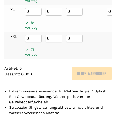
vorrätig
XL
84
vorrätig
XXL
71
vorrätig
Artikel
:
0
IN DEN WARENKORB
Gesamt
:
0,00 €
0
A
r
Extrem wasserabweisende, PFAS-freie Texpel™ Splash
t
Eco Gewebeausrüstung, Wasser perlt von der
Gewebeoberfläche ab
i
Strapazierfähiges, atmungsaktives, winddichtes und
k
wasserabweisendes Material
e