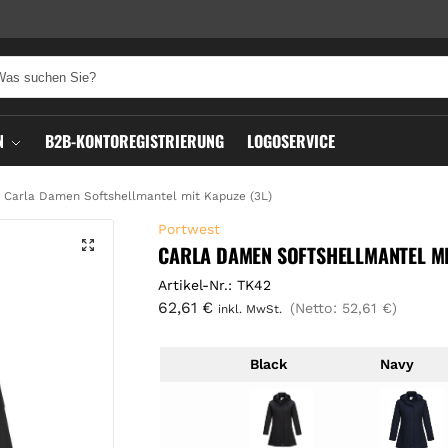
N
B2B-KONTOREGISTRIERUNG
LOGOSERVICE
Carla Damen Softshellmantel mit Kapuze (3L)
Portwest
CARLA DAMEN SOFTSHELLMANTEL MI
Artikel-Nr.: TK42
62,61
€
(Netto:
52,61
€
)
inkl. MwSt.
Black
Navy