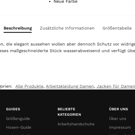
t
Neue Farbe
a
l
i
s
Beschreibung
Zusätzliche Informationen
Größentabelle
0
,
en, die elegant aussehen wollen aber dennoch Schutz vor widrig
0
ieses maßgeschneiderte Stück wasserabweisend und verfügt über
0
€
gorien:
Alle Produkte
,
Arbeitskleidung Damen
,
Jacken für Dame
GUIDES
BELIEBTE
ÜBER UNS
KATEGORIEN
Größenguide
Über uns
Arbeitshandschuhe
Hosen-Guide
Impressum