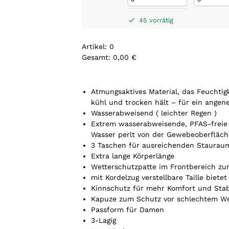
45 vorrätig
Artikel
:
0
Gesamt
:
0,00 €
0
A
r
Atmungsaktives Material, das Feuchtigk
t
kühl und trocken hält – für ein ange
i
Wasserabweisend ( leichter Regen )
k
Extrem wasserabweisende, PFAS-freie
e
Wasser perlt von der Gewebeoberfläch
l
3 Taschen für ausreichenden Staurau
.
Extra lange Körperlänge
Y
Wetterschutzpatte im Frontbereich zu
o
mit Kordelzug verstellbare Taille biet
u
Kinnschutz für mehr Komfort und Stabi
r
Kapuze zum Schutz vor schlechtem We
t
Passform für Damen
o
3-Lagig