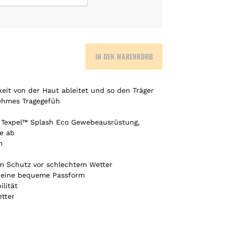
IN DEN WARENKORB
eit von der Haut ableitet und so den Träger
nehmes Tragegefüh
 Texpel™ Splash Eco Gewebeausrüstung,
e ab
m
m Schutz vor schlechtem Wetter
et eine bequeme Passform
lität
tter