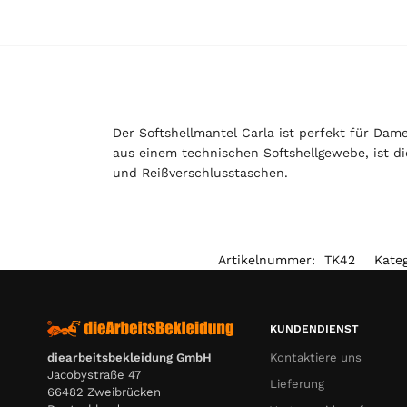
Der Softshellmantel Carla ist perfekt für Dam
aus einem technischen Softshellgewebe, ist d
und Reißverschlusstaschen.
Artikelnummer:
TK42
Kate
KUNDENDIENST
Kontaktiere uns
diearbeitsbekleidung GmbH
Jacobystraße 47
Lieferung
66482 Zweibrücken