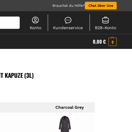
Brauchst du Hilfe?
Chat über Uns
Suchen
Konto
Kundenservice
B2B-Konto
0,00
€
0
T KAPUZE (3L)
Charcoal Grey