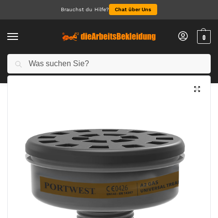
Brauchst du Hilfe?
Chat über Uns
0
Suchen
Start
Alle Produkte
A2 Gasfilter Universalgewinde (Pk6)
/
/