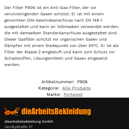
a
Der Filter P906 ist ein Anti-Gas-Filter, der vor
l
verunreinigenden Gasen schützt. Er ist mit einem
i
genormten DIN-Gewindeanschluss nach EN 148-1
s
ausgestattet und kann an Vollmasken verwendet werden,
0
die mit demselben Standardanschluss ausgestattet sind.
,
Dieser Gasfilter schützt vor organischen Gasen und
0
Dämpfen mit einem Siedepunkt von über 65°C. Er ist als
0
Filter der Klasse 2 eingestuft und kann zum Schutz vor
Schadstoffen, Lösungsmitteln und Gasen eingesetzt
€
werden.
Artikelnummer:
P906
Kategorie:
Alle Produkte
Marke:
Portwest
diearbeitsbekleidung GmbH
Jacobystraße 47