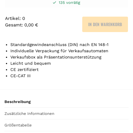
135 vorrätig
Artikel
:
0
IN DEN WARENKORB
Gesamt
:
0,00 €
0
A
r
Standardgewindeanschluss (DIN) nach EN 148-1
t
Individuelle Verpackung für Verkaufsautomaten
Verkaufsbox als Präsentationsunterstützung
i
Leicht und bequem
k
CE zertifiziert
e
CE-CAT III
l
.
Y
o
Beschreibung
u
r
Zusätzliche Informationen
t
o
Größentabelle
t